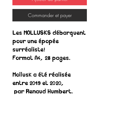
Commander et payer
Les MOLLUSKS débarquent
pour une épopée
surréaliste!
Format A4, 28 pages.
Mollusk a été réalisée
entre 2019 et 2020,
par Renaud Humbert.
Artiste pluridisciplinaire,
développant dans le
dessin,
la gravure, la vidéo et la
sculpture,